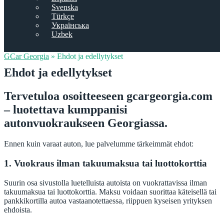
Svenska
Türkçe
Українська
Uzbek
GCar Georgia
»
Ehdot ja edellytykset
Ehdot ja edellytykset
Tervetuloa osoitteeseen gcargeorgia.com
– luotettava kumppanisi
autonvuokraukseen Georgiassa.
Ennen kuin varaat auton, lue palvelumme tärkeimmät ehdot:
1. Vuokraus ilman takuumaksua tai luottokorttia
Suurin osa sivustolla luetelluista autoista on vuokrattavissa ilman
takuumaksua tai luottokorttia. Maksu voidaan suorittaa käteisellä tai
pankkikortilla autoa vastaanotettaessa, riippuen kyseisen yrityksen
ehdoista.