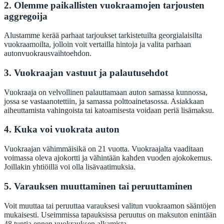
2. Olemme paikallisten vuokraamojen tarjousten
aggregoija
Alustamme kerää parhaat tarjoukset tarkistetuilta georgialaisilta
vuokraamoilta, jolloin voit vertailla hintoja ja valita parhaan
autonvuokrausvaihtoehdon.
3. Vuokraajan vastuut ja palautusehdot
Vuokraaja on velvollinen palauttamaan auton samassa kunnossa,
jossa se vastaanotettiin, ja samassa polttoainetasossa. Asiakkaan
aiheuttamista vahingoista tai katoamisesta voidaan periä lisämaksu.
4. Kuka voi vuokrata auton
Vuokraajan vähimmäisikä on 21 vuotta. Vuokraajalta vaaditaan
voimassa oleva ajokortti ja vähintään kahden vuoden ajokokemus.
Joillakin yhtiöillä voi olla lisävaatimuksia.
5. Varauksen muuttaminen tai peruuttaminen
Voit muuttaa tai peruuttaa varauksesi valitun vuokraamon sääntöjen
mukaisesti. Useimmissa tapauksissa peruutus on maksuton enintään
48 tuntia ennen vuokrauksen alkamista.