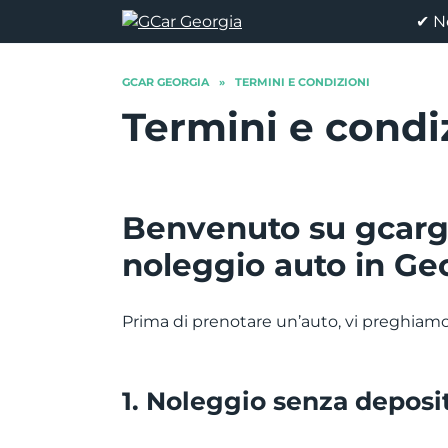
Skip
✔ N
to
content
GCAR GEORGIA
»
TERMINI E CONDIZIONI
Termini e condi
Benvenuto su gcargeo
noleggio auto in Geo
Prima di prenotare un’auto, vi preghiamo d
1. Noleggio senza deposit