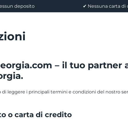
essun deposito
✔ Nessuna carta di 
zioni
rgia.com – il tuo partner af
rgia.
i leggere i principali termini e condizioni del nostro ser
o o carta di credito