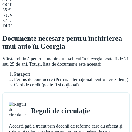
OCT
35 €
NOV
37 €
DEC
Documente necesare pentru închirierea
unui auto în Georgia
Vârsta minimă pentru a închiria un vehicul în Georgia poate fi de 21
sau 25 de ani. Totuși, lista de documente este aceeași:
Pașaport
Permis de conducere (Permis internațional pentru nerezidenți)
Card de credit (poate fi și opțional)
Reguli de circulație
Această țară a trecut prin decenii de reforme care au afectat și
șoferii. Așadar, conducerea aici nu este o bătaie de cap: