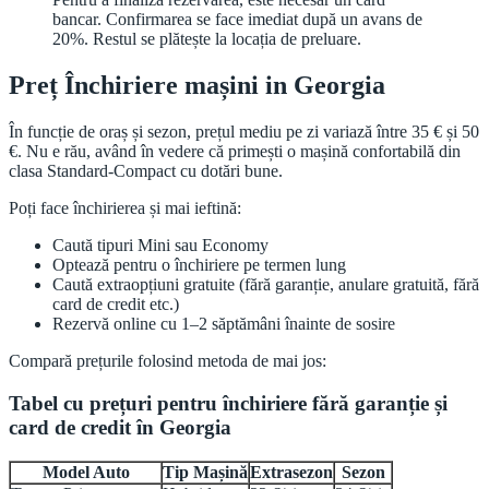
bancar. Confirmarea se face imediat după un avans de
20%. Restul se plătește la locația de preluare.
Preț Închiriere mașini in Georgia
În funcție de oraș și sezon, prețul mediu pe zi variază între 35 € și 50
€. Nu e rău, având în vedere că primești o mașină confortabilă din
clasa Standard-Compact cu dotări bune.
Poți face închirierea și mai ieftină:
Caută tipuri Mini sau Economy
Optează pentru o închiriere pe termen lung
Caută extraopțiuni gratuite (fără garanție, anulare gratuită, fără
card de credit etc.)
Rezervă online cu 1–2 săptămâni înainte de sosire
Compară prețurile folosind metoda de mai jos:
Tabel cu prețuri pentru închiriere fără garanție și
card de credit în Georgia
Model Auto
Tip Mașină
Extrasezon
Sezon