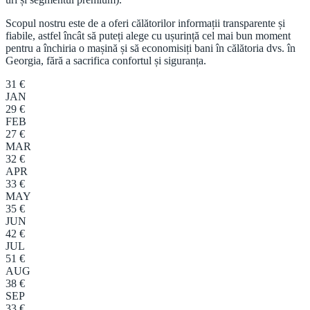
Scopul nostru este de a oferi călătorilor informații transparente și
fiabile, astfel încât să puteți alege cu ușurință cel mai bun moment
pentru a închiria o mașină și să economisiți bani în călătoria dvs. în
Georgia, fără a sacrifica confortul și siguranța.
31 €
JAN
29 €
FEB
27 €
MAR
32 €
APR
33 €
MAY
35 €
JUN
42 €
JUL
51 €
AUG
38 €
SEP
33 €