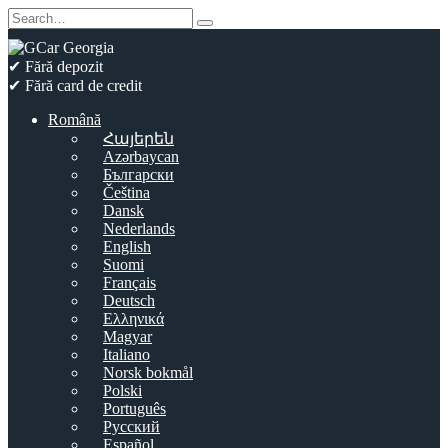
Skip
Search
to
for:
content
✔ Fără depozit
✔ Fără card de credit
Română
Հայերեն
Azərbaycan
Български
Čeština
Dansk
Nederlands
English
Suomi
Français
Deutsch
Ελληνικά
Magyar
Italiano
Norsk bokmål
Polski
Português
Русский
Español