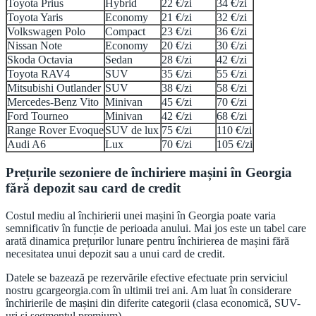
Toyota Prius
Hybrid
22 €/zi
34 €/zi
Toyota Yaris
Economy
21 €/zi
32 €/zi
Volkswagen Polo
Compact
23 €/zi
36 €/zi
Nissan Note
Economy
20 €/zi
30 €/zi
Skoda Octavia
Sedan
28 €/zi
42 €/zi
Toyota RAV4
SUV
35 €/zi
55 €/zi
Mitsubishi Outlander
SUV
38 €/zi
58 €/zi
Mercedes-Benz Vito
Minivan
45 €/zi
70 €/zi
Ford Tourneo
Minivan
42 €/zi
68 €/zi
Range Rover Evoque
SUV de lux
75 €/zi
110 €/zi
Audi A6
Lux
70 €/zi
105 €/zi
Prețurile sezoniere de închiriere mașini în Georgia
fără depozit sau card de credit
Costul mediu al închirierii unei mașini în Georgia poate varia
semnificativ în funcție de perioada anului. Mai jos este un tabel care
arată dinamica prețurilor lunare pentru închirierea de mașini fără
necesitatea unui depozit sau a unui card de credit.
Datele se bazează pe rezervările efective efectuate prin serviciul
nostru gcargeorgia.com în ultimii trei ani. Am luat în considerare
închirierile de mașini din diferite categorii (clasa economică, SUV-
uri și segmentul premium).