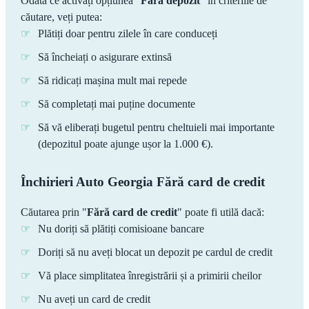
Odată ce activați opțiunea "
Fără depozit
" în criteriile de
căutare, veți putea:
Plătiți doar pentru zilele în care conduceți
Să încheiați o asigurare extinsă
Să ridicați mașina mult mai repede
Să completați mai puține documente
Să vă eliberați bugetul pentru cheltuieli mai importante
(depozitul poate ajunge ușor la 1.000 €).
Închirieri Auto Georgia Fără card de credit
Căutarea prin "
Fără card de credit
" poate fi utilă dacă:
Nu doriți să plătiți comisioane bancare
Doriți să nu aveți blocat un depozit pe cardul de credit
Vă place simplitatea înregistrării și a primirii cheilor
Nu aveți un card de credit