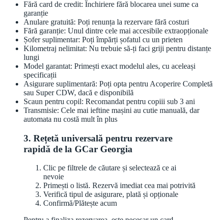
Fără card de credit: Închiriere fără blocarea unei sume ca
garanție
Anulare gratuită: Poți renunța la rezervare fără costuri
Fără garanție: Unul dintre cele mai accesibile extraopționale
Șofer suplimentar: Poți împărți șofatul cu un prieten
Kilometraj nelimitat: Nu trebuie să-ți faci griji pentru distanțe
lungi
Model garantat: Primești exact modelul ales, cu aceleași
specificații
Asigurare suplimentară: Poți opta pentru Acoperire Completă
sau Super CDW, dacă e disponibilă
Scaun pentru copil: Recomandat pentru copiii sub 3 ani
Transmisie: Cele mai ieftine mașini au cutie manuală, dar
automata nu costă mult în plus
3. Rețetă universală pentru rezervare
rapidă de la GCar Georgia
Clic pe filtrele de căutare și selectează ce ai
nevoie
Primești o listă. Rezervă imediat cea mai potrivită
Verifică tipul de asigurare, plată și opționale
Confirmă/Plătește acum
Pentru a finaliza rezervarea, este necesar un card