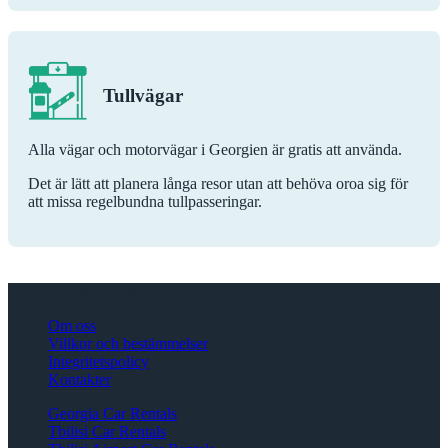
Tullvägar
Alla vägar och motorvägar i Georgien är gratis att använda.
Det är lätt att planera långa resor utan att behöva oroa sig för
att missa regelbundna tullpasseringar.
Hyrbil Georgien
Om oss
Villkor och bestämmelser
Integritetspolicy
Kontakter
Georgia Car Rentals
Tbilisi Car Rentals