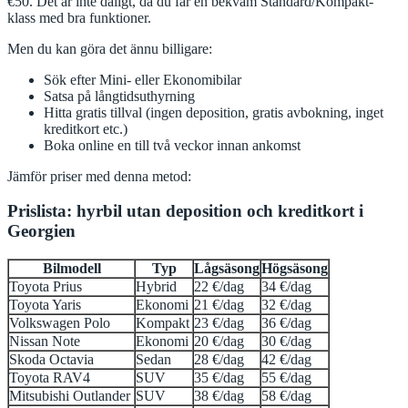
€50. Det är inte dåligt, då du får en bekväm Standard/Kompakt-
klass med bra funktioner.
Men du kan göra det ännu billigare:
Sök efter Mini- eller Ekonomibilar
Satsa på långtidsuthyrning
Hitta gratis tillval (ingen deposition, gratis avbokning, inget
kreditkort etc.)
Boka online en till två veckor innan ankomst
Jämför priser med denna metod:
Prislista: hyrbil utan deposition och kreditkort i
Georgien
Bilmodell
Typ
Lågsäsong
Högsäsong
Toyota Prius
Hybrid
22 €/dag
34 €/dag
Toyota Yaris
Ekonomi
21 €/dag
32 €/dag
Volkswagen Polo
Kompakt
23 €/dag
36 €/dag
Nissan Note
Ekonomi
20 €/dag
30 €/dag
Skoda Octavia
Sedan
28 €/dag
42 €/dag
Toyota RAV4
SUV
35 €/dag
55 €/dag
Mitsubishi Outlander
SUV
38 €/dag
58 €/dag