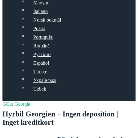
Magyar
Italiano
Norsk bokmål
Polski
Português
Română
Русский
Español
Türkçe
Українська
Uzbek
GCar Georgia
Hyrbil Georgien – Ingen deposition |
Inget kreditkort