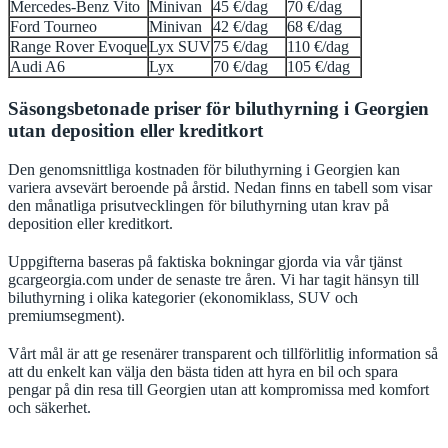
Mercedes-Benz Vito
Minivan
45 €/dag
70 €/dag
Ford Tourneo
Minivan
42 €/dag
68 €/dag
Range Rover Evoque
Lyx SUV
75 €/dag
110 €/dag
Audi A6
Lyx
70 €/dag
105 €/dag
Säsongsbetonade priser för biluthyrning i Georgien
utan deposition eller kreditkort
Den genomsnittliga kostnaden för biluthyrning i Georgien kan
variera avsevärt beroende på årstid. Nedan finns en tabell som visar
den månatliga prisutvecklingen för biluthyrning utan krav på
deposition eller kreditkort.
Uppgifterna baseras på faktiska bokningar gjorda via vår tjänst
gcargeorgia.com under de senaste tre åren. Vi har tagit hänsyn till
biluthyrning i olika kategorier (ekonomiklass, SUV och
premiumsegment).
Vårt mål är att ge resenärer transparent och tillförlitlig information så
att du enkelt kan välja den bästa tiden att hyra en bil och spara
pengar på din resa till Georgien utan att kompromissa med komfort
och säkerhet.