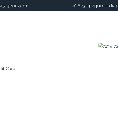
Без депозит
✔ Без кредитна ка
dit Card