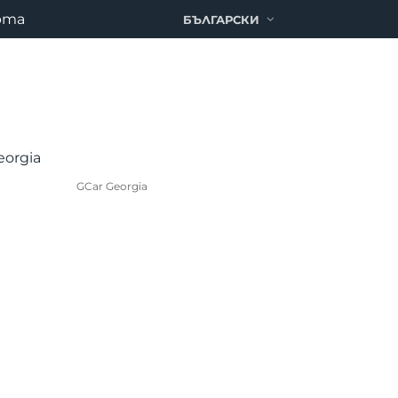
рта
БЪЛГАРСКИ
GCar Georgia