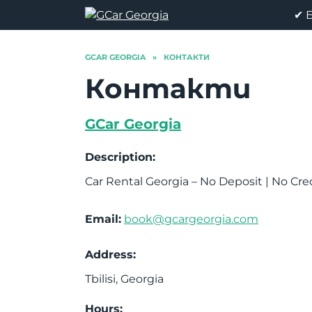
Skip
✔ 
to
content
GCAR GEORGIA
»
КОНТАКТИ
Контакти
GCar Georgia
Description:
Car Rental Georgia – No Deposit | No Cre
Email:
book@gcargeorgia.com
Address:
Tbilisi
,
Georgia
Hours: