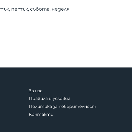
тък, петък, събота, неделя
За нас
Правила и условия
Политика за поверителност
Контакти