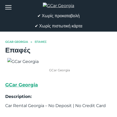
Skip
to
content
✔ Χωρίς προκαταβολή
✔ Χωρίς πιστωτική κάρτα
GCAR GEORGIA
»
ΕΠΑΦΈΣ
Επαφές
GCar Georgia
GCar Georgia
Description:
Car Rental Georgia – No Deposit | No Credit Card