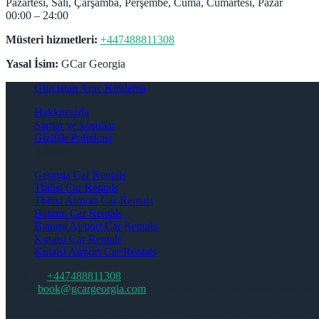
Pazartesi, Salı, Çarşamba, Perşembe, Cuma, Cumartesi, Pazar
00:00 – 24:00
Müsteri hizmetleri:
+447488811308
Yasal İsim:
GCar Georgia
Gürcistan Araç Kiralama
Hakkımızda
Şartlar ve koşullar
Gizlilik Politikası
İletişim
Georgia Car Rentals
Tbilisi Car Rentals
Tbilisi Airport Car Rentals
Batumi Car Rentals
Batumi Airport Car Rentals
Kutaisi Car Rentals
Kutaisi Airport Car Rentals
Support:
+447488811308
Email:
book@gcargeorgia.com
(araba rezervasyonu sadece web sitesin
© 2022-2026 GCar Georgia. Gürcistan Araç Kiralama – Depozitosuz 