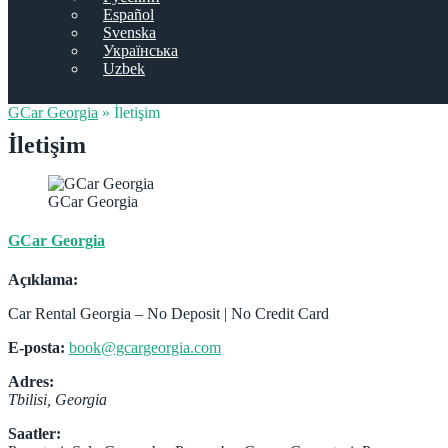
Español
Svenska
Українська
Uzbek
GCar Georgia
»
İletişim
İletişim
GCar Georgia
GCar Georgia
Açıklama:
Car Rental Georgia – No Deposit | No Credit Card
E-posta:
book@gcargeorgia.com
Adres:
Tbilisi
,
Georgia
Saatler: